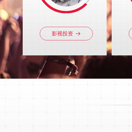
影视投资
뀠