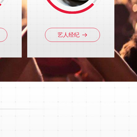
艺人经纪
뀠