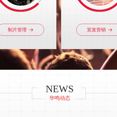
制片管理
宣发营销
뀠
뀠
NEWS
华鸣动态