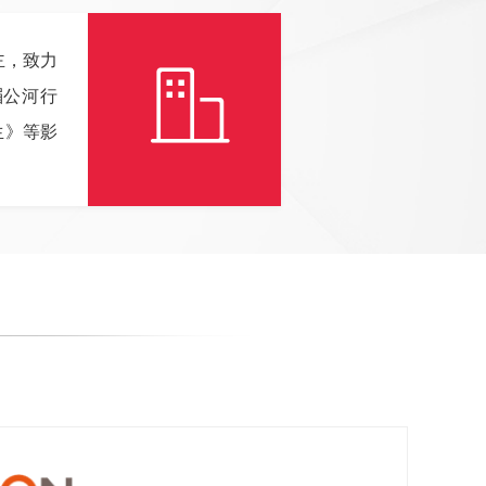
主，致力
ꀶ
湄公河行
生》等影