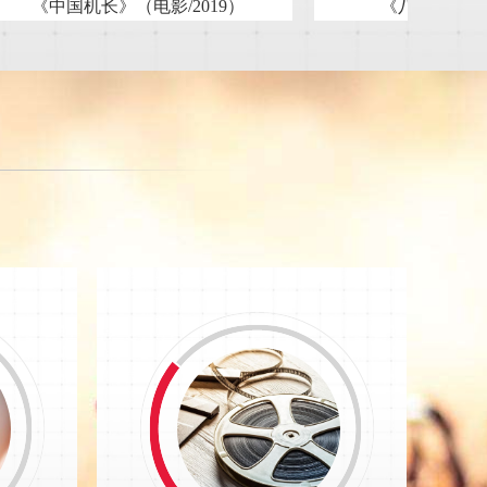
《八佰》（电影/2020）
《温暖的抱抱