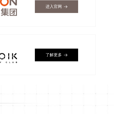
进入官网
뀠
了解更多
뀠